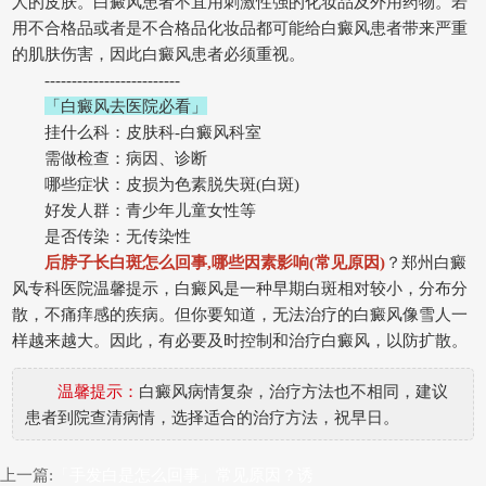
人的皮肤。白癜风患者不宜用刺激性强的化妆品及外用药物。若
用不合格品或者是不合格品化妆品都可能给白癜风患者带来严重
的肌肤伤害，因此白癜风患者必须重视。
-------------------------
「白癜风去医院必看」
挂什么科：皮肤科-白癜风科室
需做检查：病因、诊断
哪些症状：皮损为色素脱失斑(白斑)
好发人群：青少年儿童女性等
是否传染：无传染性
后脖子长白斑怎么回事,哪些因素影响(常见原因)
？郑州白癜
风专科医院温馨提示，白癜风是一种早期白斑相对较小，分布分
散，不痛痒感的疾病。但你要知道，无法治疗的白癜风像雪人一
样越来越大。因此，有必要及时控制和治疗白癜风，以防扩散。
温馨提示：
白癜风病情复杂，治疗方法也不相同，建议
患者到院查清病情，选择适合的治疗方法，祝早日。
上一篇:
「手发白是怎么回事」常见原因？诱