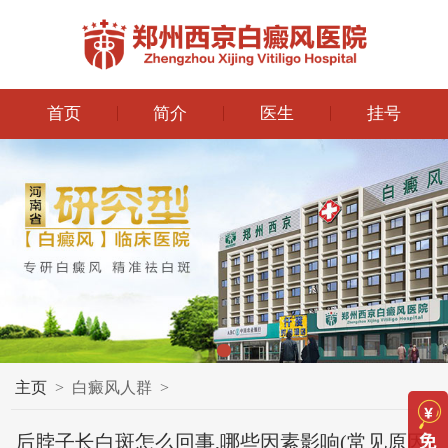
首页
简介
医生
挂号
主页
>
白癜风人群
>
后脖子长白斑怎么回事,哪些因素影响(常见原因)