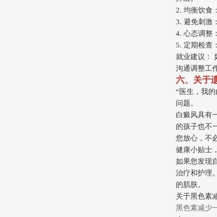
2. 均衡饮
3. 避免刺
4. 心态调
5. 定期检
就业建议：
沟通调整工
六、关于
“医生，我
问题。
白癜风具有
的孩子也不
您放心，不
健康小贴士，
如果您发现
治疗和护理
的肌肤。
关于黑色素
黑色素减少