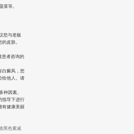
、菠菜等。
议您与老板
您的皮肤。
被患者咨询的
有白癜风，您
染给他人。请
及多种因素。
的指导下进行
拥有健康美丽
致黑色素减