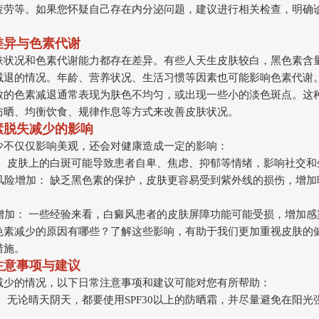
疲劳等。如果您怀疑自己存在内分泌问题，建议进行相关检查，明确
差异与色素代谢
肤状况和色素代谢能力都存在差异。有些人天生皮肤较白，黑色素含
减退的情况。年龄、营养状况、生活习惯等因素也可能影响色素代谢
致的色素减退通常表现为肤色不均匀，或出现一些小的淡色斑点。这
防晒、均衡饮食、规律作息等方式来改善皮肤状况。
素脱失减少的影响
少不仅仅影响美观，还会对健康造成一定的影响：
响： 皮肤上的白斑可能导致患者自卑、焦虑、抑郁等情绪，影响社交
伤风险增加： 缺乏黑色素的保护，皮肤更容易受到紫外线的损伤，增
险增加： 一些经验来看，白癜风患者的皮肤屏障功能可能受损，增加
色素减少的原因有哪些？了解这些影响，有助于我们更加重视皮肤的
措施。
注意事项与建议
减少的情况，以下日常注意事项和建议可能对您有所帮助：
晒： 无论晴天阴天，都要使用SPF30以上的防晒霜，并尽量避免在阳