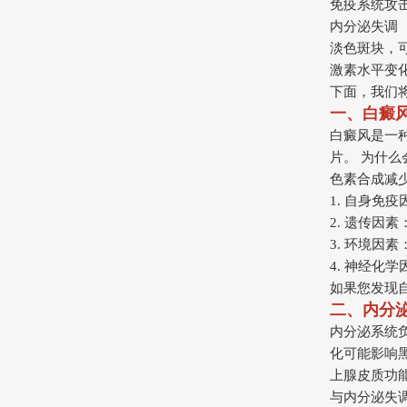
免疫系统攻
内分泌失调
淡色斑块，
激素水平变
下面，我们
一、白癜
白癜风是一
片。 为什
色素合成减
1. 自身免
2. 遗传因
3. 环境因
4. 神经化
如果您发现
二、内分
内分泌系统
化可能影响
上腺皮质功
与内分泌失