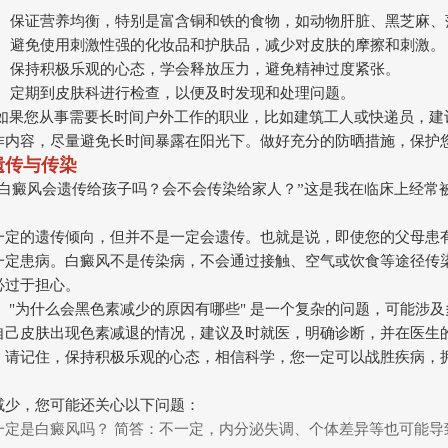
食： 保证营养均衡，特别是富含铜和铁的食物，如动物肝脏、黑芝麻
激： 避免使用刺激性强的化妆品和护肤品，减少对皮肤的摩擦和刺激。
整： 保持积极乐观的心态，学会释放压力，避免精神过度紧张。
查： 定期到皮肤科进行检查，以便及时发现和处理问题。
 如果您从事需要长时间户外工作的职业，比如建筑工人或快递员，建
作内容，尽量避免长时间暴露在阳光下。做好充分的防晒措施，保护
遗传与传染
的白癜风会遗传给孩子吗？会不会传染给家人？”这是我在临床上经常
一定的遗传倾向，但并不是一定会遗传。也就是说，即使您的父母患
一定患病。白癜风不是传染病，不会通过接触、空气或饮食等途径传
必过于担心。
 "为什么会黑色素减少的原因有哪些" 是一个复杂的问题，可能涉
自己皮肤出现色素减退的情况，建议及时就医，明确诊断，并在医生
。请记住，保持积极乐观的心态，相信科学，您一定可以战胜疾病，
减少，您可能还关心以下问题：
一定是白癜风吗？ 简答：不一定，内分泌失调、个体差异等也可能导