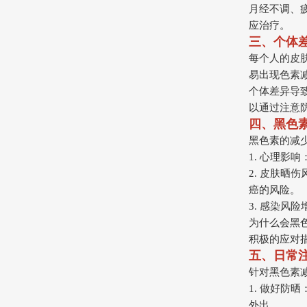
月经不调、
应治疗。
三、个体
每个人的皮
易出现色素
个体差异导
以通过注意
四、黑色
黑色素的减
1. 心理影
2. 皮肤晒
癌的风险。
3. 感染风
为什么会黑
积极的应对
五、日常
针对黑色素
1. 做好防
外出。