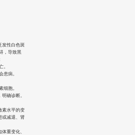
泛发性白色斑
碍，导致黑
：
亡。
都会患病。
色素细胞。
，明确诊断。
激素水平的变
进或减退、肾
如体重变化、