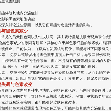
击黑色素细胞
可能伴随其他内分泌症状
化影响黑色素细胞功能
将深入讨论这些原因，以及它们可能对您生活产生的影响。
风与黑色素减少
种常见的后天性色素脱失性皮肤病，其主要特征是皮肤出现局限性或
么会黑色素减少的原因有哪些？其核心在于黑色素细胞的破坏或功能障
少或停止。目前认为，白癜风的发病机制复杂，可能与以下因素有关
疫因素： 免疫系统错误地将黑色素细胞视为攻击目标，导致其损伤或死
素： 白癜风具有一定的遗传倾向，但并不是所有的携带相关基因的人
素： 精神压力、外伤、日晒等环境因素可能诱发或加重白癜风。
学因素： 交感神经功能亢进可能导致神经递质释放异常，从而影响黑
自己皮肤上出现无自觉症状的白色斑片，且逐渐扩大，建议及时就医
泌失调与色素改变
负责调节人体内的各种生理功能，包括色素代谢。当内分泌失调时，
黑色素细胞的功能，导致色素沉着或色素减退。例如，甲状腺功能亢
能亢进或减退等疾病，都可能引起皮肤色素改变。
调相关的色素减退通常表现为淡色斑块，可能伴随其他内分泌症状，