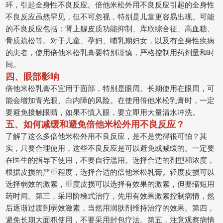
环，引起全身性不良反应。倍他米松外用不良反应引起的全身性
不良反应虽然罕见，但不可忽视，特别是儿童更容易出现。可能
的不良反应包括：肾上腺皮质功能抑制、库欣综合征、高血糖、
骨质疏松等。对于儿童、孕妇、哺乳期妇女，以及有全身性疾病
的患者，使用倍他米松乳膏要特别谨慎，严格控制用药剂量和时
间。
四、眼部影响
倍他米松乳膏不宜用于面部，特别是眼周。长期使用在眼周，可
能会增加青光眼、白内障的风险。在使用倍他米松乳膏时，一定
要避免接触眼睛，如果不慎入眼，要立即用大量清水冲洗。
五、如何减缓和避免倍他米松外用不良反应？
了解了这么多倍他米松外用不良反应，是不是觉得很可怕？其
实，只要合理使用，这些不良反应是可以避免或减缓的。一定要
在医生的指导下使用，不要自行滥用。选择合适的剂型和浓度，
根据皮损的严重程度，选择合适的倍他米松乳膏。轻度皮损可以
选择弱效的激素，重度皮损可以选择有效果的激素，但要缩短用
药时间。第三，采用阶梯式治疗，先用有效果激素控制病情，然
后逐渐过渡到弱效激素，当然用润肤剂维持治疗的效果。第四，
避免长期大面积使用，不要采用封包疗法。第五，注意观察病情