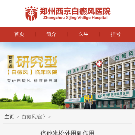
首页
简介
医生
挂号
主页
>
白癜风治疗
>
倍他米松外用副作用