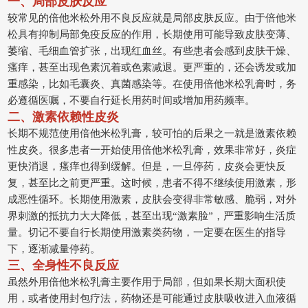
一、局部皮肤反应
较常见的倍他米松外用不良反应就是局部皮肤反应。由于倍他米
松具有抑制局部免疫反应的作用，长期使用可能导致皮肤变薄、
萎缩、毛细血管扩张，出现红血丝。有些患者会感到皮肤干燥、
瘙痒，甚至出现色素沉着或色素减退。更严重的，还会诱发或加
重感染，比如毛囊炎、真菌感染等。在使用倍他米松乳膏时，务
必遵循医嘱，不要自行延长用药时间或增加用药频率。
二、激素依赖性皮炎
长期不规范使用倍他米松乳膏，较可怕的后果之一就是激素依赖
性皮炎。很多患者一开始使用倍他米松乳膏，效果非常好，炎症
更快消退，瘙痒也得到缓解。但是，一旦停药，皮炎会更快反
复，甚至比之前更严重。这时候，患者不得不继续使用激素，形
成恶性循环。长期使用激素，皮肤会变得非常敏感、脆弱，对外
界刺激的抵抗力大大降低，甚至出现“激素脸”，严重影响生活质
量。切记不要自行长期使用激素类药物，一定要在医生的指导
下，逐渐减量停药。
三、全身性不良反应
虽然外用倍他米松乳膏主要作用于局部，但如果长期大面积使
用，或者使用封包疗法，药物还是可能通过皮肤吸收进入血液循