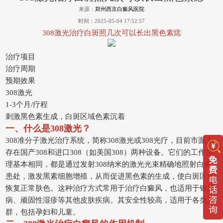
来源：
郑州西京白癜风医院
时间：2025-05-04 17:52:57
308激光治疗白斑照几次可以长出黑色素痣
治疗项目
治疗周期
预期效果
308激光
1-3个月/疗程
刺激黑色素生成，白斑区域色素沉着
一、什么是308激光？
308准分子激光治疗系统，简称308激光或308光疗，目前市面上
存在国产308和进口308（如美国308）两种设备。它们的工作原
理基本相同，都是通过发射308纳米的激光光束精确地照射白斑
患处，激发黑素细胞增殖，从而促进黑色素的生成，使白斑区域
恢复正常肤色。这种治疗方式常用于治疗白癜风，也适用于银屑
病、顽固性湿疹等其他皮肤疾病。其安全性较高，适用于各类人
群，包括孕妇和儿童。