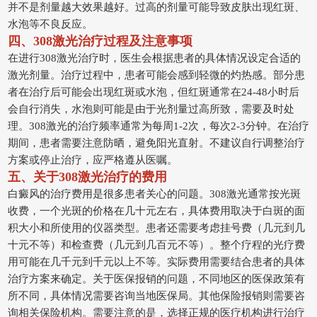
并不是剂量越大效果越好。过高的剂量可能导致皮肤出现红斑、
水泡等不良反应。
四、308激光治疗过程及注意事项
在进行308激光治疗时，医生会根据患者的具体情况设定合适的
激光剂量。治疗过程中，患者可能会感到轻微的灼热感。部分患
者在治疗后可能会出现红斑或水泡，但红斑通常在24-48小时后
会自行消失，水泡则可能是由于光剂量过高所致，需要及时处
理。308激光的治疗频率通常为每周1-2次，每次2-3分钟。在治疗
期间，患者需要注意防晒，避免阳光直射。不建议自行调整治疗
方案或停止治疗，应严格遵从医嘱。
五、关于308激光治疗的费用
白癜风的治疗费用是很多患者关心的问题。308激光通常按光斑
收费，一个光斑的价格在几十元左右，具体费用取决于白斑的面
积大小和所使用的仪器类型。患者还需要考虑挂号费（几元到几
十元不等）和检查费（几元到几百元不等）。整个疗程的光疗费
用可能在几千元到千元以上不等。实际费用需要结合患者的具体
治疗方案来确定。关于医保报销的问题，不同地区的医保政策有
所不同，具体情况需要咨询当地医保局。其他保险报销则需要咨
询相关保险机构。需要注意的是，选择正规的医疗机构进行治疗