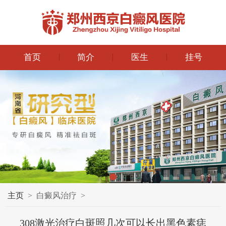
首页
简介
医生
挂号
主页
>
白癜风治疗
>
308激光治疗白斑照几次可以长出黑色素痣