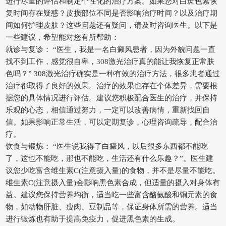
进行尽量的评估和制定个性化的治疗方案。如果您对白斑色素恢
复时间存在疑惑？皮损部位不同是否影响治疗时间？以及治疗期
间如何护理皮肤？这些问题还有疑问，请及时咨询医生。以下是
一些建议，希望能对您有所帮助：
就诊与复诊： “医生，我是一名白癜风患者，因为外貌问题一直
找不到工作，感觉很自卑，308激光治疗真的能让我恢复正常肤
色吗？” 308激光治疗确实是一种有效的治疗方法，很多患者通过
治疗都取得了良好的效果。治疗的效果也存在个体差异，需要根
据您的具体情况进行评估。建议您积极配合医生的治疗，并保持
乐观的心态，相信通过努力，一定可以改善病情，重新找回自
信。如果影响正常生活，可以定期复诊，心理咨询疏导，配合治
疗。
饮食与锻炼： “医生说我得了白癜风，以后很多东西都不能吃
了，这也不能吃，那也不能吃，生活还有什么乐趣？”。医生建
议您少吃富含维生素C(注意摄入量)的食物，并不是尽量不能吃。
维生素C(注意摄入量)会影响黑色素合成，但适量的摄入对身体有
益。建议您保持营养均衡，适当吃一些富含酪氨酸和铜元素的食
物，如动物肝脏、瘦肉、豆制品等，保证身体所需的营养。适当
进行锻炼也有助于提高免疫力，促进黑色素的生成。