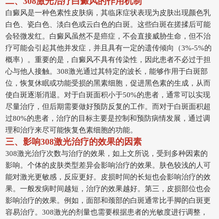
二、308激光治疗白癜风的作用机制
白癜风是一种色素性皮肤病，其临床症状表现为皮肤出现颜色乳
白色、瓷白色、淡白色或云白色的白斑。这些白斑在搓揉后可能
会轻微发红。白癜风虽然不是癌症，不会直接威胁生命，但不治
疗可能会引起其他并发症，并且具有一定的遗传倾向（3%-5%的
概率）。重要的是，白癜风不具有传染性，因此患者不必过于担
心与他人接触。308激光通过其特定的波长，能够作用于白斑部
位，恢复休眠或功能受损的黑素细胞，促进黑色素的生成，从而
使白斑逐渐消退。对于白斑面积小于50%的患者，通常可以实现
尽量治疗，但后期需要做好预防反复的工作。而对于白斑面积超
过80%的患者，治疗的目标主要是控制和预防病情发展，通过调
理和治疗来尽可能恢复色素细胞的功能。
三、影响308激光治疗的效果的因素
308激光治疗次数与治疗的效果，如上文所说，受到多种因素的
影响。个体的皮肤类型差异会影响治疗的效果。肤色较浅的人可
能对激光更敏感，反应更好。皮损时间的长短也会影响治疗的效
果。一般发病时间越短，治疗的效果越好。第三，皮损部位也会
影响治疗的效果。例如，面部和颈部的白斑通常比手脚的白斑更
容易治疗。308激光的剂量也需要根据患者的光敏度进行调整，