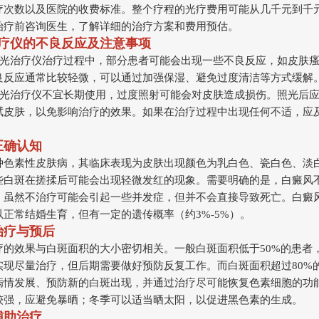
疗次数以及医院的收费标准。整个疗程的光疗费用可能从几千元到千
治疗前咨询医生，了解详细的治疗方案和费用预估。
治疗仪的不良反应及注意事项
1激光治疗仪治疗过程中，部分患者可能会出现一些不良反应，如皮肤
良反应通常比较轻微，可以通过加强保湿、避免过度清洁等方式缓解
1激光治疗仪不宜长期使用，过度照射可能会对皮肤造成损伤。照光后
拭皮肤，以免影响治疗的效果。如果在治疗过程中出现任何不适，应
正确认知
种色素性皮肤病，其临床表现为皮肤出现颜色为乳白色、瓷白色、淡
些白斑在搓揉后可能会出现轻微发红的现象。需要明确的是，白癜风
。虽然不治疗可能会引起一些并发症，但并不会直接导致死亡。白癜
正常结婚生育，但有一定的遗传概率（约3%-5%）。
治疗与预后
疗的效果与白斑面积的大小密切相关。一般白斑面积低于50%的患者
实现尽量治疗，但后期需要做好预防反复工作。而白斑面积超过80%
病情发展、预防新的白斑出现，并通过治疗尽可能恢复色素细胞的功
较强，应避免暴晒；冬季可以适当晒太阳，以促进黑色素的生成。
辅助治疗