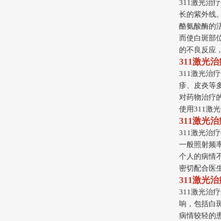
311激光治
长的紫外线
酪氨酸酶的
而使白斑部位
的不良反应
311激光
311激光
疹、皮炎等
对药物治疗
使用311
311激光
311激光
一般照射频率
个人的病情
密切配合医
311激光
311激光
响，包括白
病情较轻的