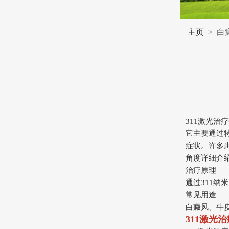
主页
>
白
311激光治
它主要通过
症状。许多
角度详细介
治疗原理
通过311
常见用途
白癜风、牛
311激光