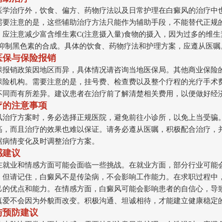
医学治疗外，饮食、偏方、药物疗法以及日常护理在白癜风的治疗中
需要注意的是，这些辅助治疗方法只能作为辅助手段，不能替代正规
应注意减少富含维生素C(注意摄入量)食物的摄入，因为过多的维生
会抑制黑色素的合成。具体的饮食、药物疗法和护理方案，应遵从医嘱
医保与保险报销
保报销政策因地区而异，具体情况请咨询当地医保局。其他商业保险
保险机构。需要注意的是，挂号费、检查费以及整个疗程的光疗手术
不同而有所差异。建议患者在治疗前了解清楚相关费用，以便做好经
疗的注意事项
风治疗方案时，务必选择正规医院，避免前往小诊所，以免上当受骗
高，而且治疗的效果也难以保证。请务必遵从医嘱，积极配合治疗，
据病情变化及时调整治疗方案。
感建议
在就业和情感方面可能会面临一些挑战。在就业方面，部分行业可能
。但请记住，白癜风不是传染病，不会影响工作能力。在求职过程中
己的优点和能力。在情感方面，白癜风可能会影响患者的自信心，导
真爱不会因为外貌而改变。积极沟通、坦诚相待，才能建立健康稳定
与预防建议