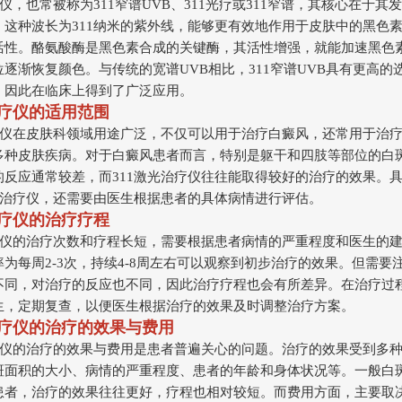
疗仪，也常被称为311窄谱UVB、311光疗或311窄谱，其核心在于其
。这种波长为311纳米的紫外线，能够更有效地作用于皮肤中的黑色
活性。酪氨酸酶是黑色素合成的关键酶，其活性增强，就能加速黑色
逐渐恢复颜色。与传统的宽谱UVB相比，311窄谱UVB具有更高的
，因此在临床上得到了广泛应用。
治疗仪的适用范围
治疗仪在皮肤科领域用途广泛，不仅可以用于治疗白癜风，还常用于治
多种皮肤疾病。对于白癜风患者而言，特别是躯干和四肢等部位的白
的反应通常较差，而311激光治疗仪往往能取得较好的治疗的效果。
激光治疗仪，还需要由医生根据患者的具体病情进行评估。
治疗仪的治疗疗程
治疗仪的治疗次数和疗程长短，需要根据患者病情的严重程度和医生的
为每周2-3次，持续4-8周左右可以观察到初步治疗的效果。但需要
不同，对治疗的反应也不同，因此治疗疗程也会有所差异。在治疗过
生，定期复查，以便医生根据治疗的效果及时调整治疗方案。
治疗仪的治疗的效果与费用
治疗仪的治疗的效果与费用是患者普遍关心的问题。治疗的效果受到多
斑面积的大小、病情的严重程度、患者的年龄和身体状况等。一般白
患者，治疗的效果往往更好，疗程也相对较短。而费用方面，主要取