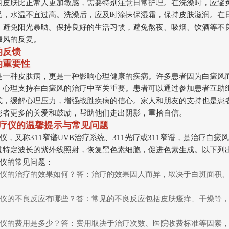
的皮肤比正常人更加敏感，需要特别注意日常护理。在洗澡时，应避
品，水温不宜过高。洗澡后，应及时涂抹保湿霜，保持皮肤滋润。在
，避免阳光暴晒。保持良好的生活习惯，避免熬夜、吸烟、饮酒等不
癜风的反复。
的反馈
的重要性
是一种皮肤病，更是一种影响心理健康的疾病。许多患者因为白癜风
。心理支持在白癜风的治疗中至关重要。患者可以通过参加患者互助
式，缓解心理压力，增强战胜疾病的信心。家人和朋友的支持也是患
患者更多的关爱和鼓励，帮助他们走出阴影，重拾自信。
治疗仪的温馨提示与常见问题
疗仪，又称311窄谱UVB治疗系统、311光疗或311窄谱，是治疗白癜
过特定波长的紫外线照射，恢复黑色素细胞，促进色素生成。以下列
疗仪的常见问题：
治疗仪的治疗的效果如何？答：治疗的效果因人而异，取决于白斑面积
治疗仪的不良反应有哪些？答：常见的不良反应包括皮肤瘙痒、干燥等
治疗仪的费用是多少？答：费用取决于治疗次数、医院收费标准等因素