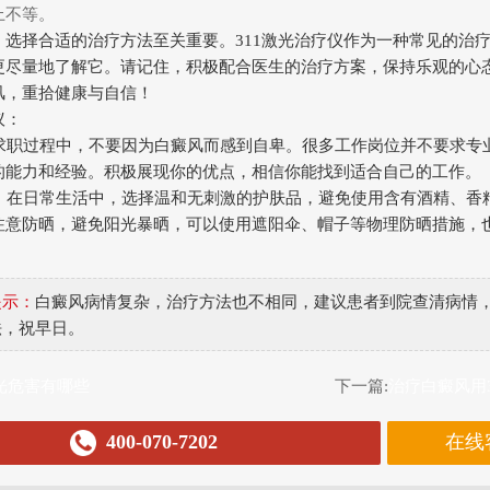
上不等。
，选择合适的治疗方法至关重要。311激光治疗仪作为一种常见的治
更尽量地了解它。请记住，积极配合医生的治疗方案，保持乐观的心
风，重拾健康与自信！
议：
：在求职过程中，不要因为白癜风而感到自卑。很多工作岗位并不要求专
的能力和经验。积极展现你的优点，相信你能找到适合自己的工作。
护理：在日常生活中，选择温和无刺激的护肤品，避免使用含有酒精、香
注意防晒，避免阳光暴晒，可以使用遮阳伞、帽子等物理防晒措施，
提示：
白癜风病情复杂，治疗方法也不相同，建议患者到院查清病情
法，祝早日。
激光危害有哪些
下一篇:
治疗白癜风用
400-070-7202
在线