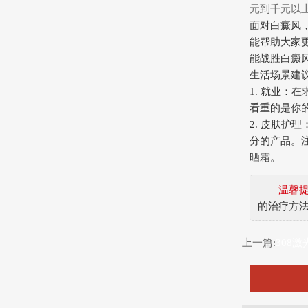
元到千元以
面对白癜风
能帮助大家
能战胜白癜
生活场景建
1. 就业
看重的是你
2. 皮肤
分的产品。
晒霜。
温馨
的治疗方
上一篇:
308