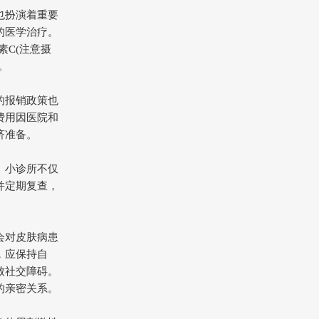
也扮演着重要
的医学治疗。
素C(注意摄
。
的报销政策也
费用因医院和
济准备。
。小诊所不仅
并定期复查，
会对皮肤病患
，应保持自
致社交障碍。
的亲密关系。