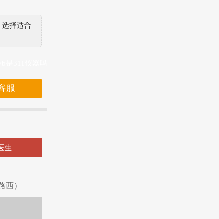
，选择适合
vb是311仪器吗
客服
医生
路西）