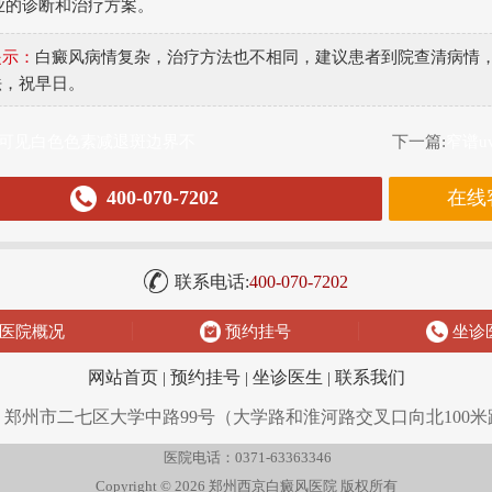
业的诊断和治疗方案。
提示：
白癜风病情复杂，治疗方法也不相同，建议患者到院查清病情
法，祝早日。
可见白色色素减退斑边界不
下一篇:
窄谱u
400-070-7202
在线
联系电话:
400-070-7202
医院概况
预约挂号
坐诊
网站首页
|
预约挂号
|
坐诊医生
|
联系我们
：郑州市二七区大学中路99号（大学路和淮河路交叉口向北100米
医院电话：0371-63363346
Copyright © 2026
郑州西京白癜风医院
版权所有