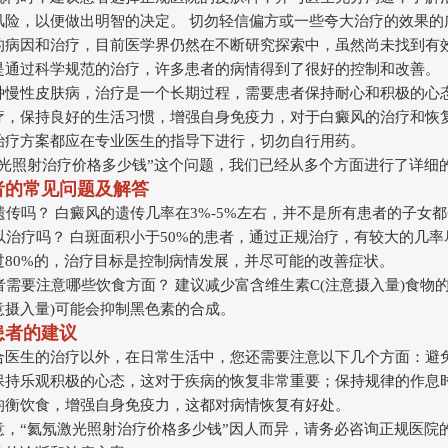
风险，以便做出明智的决定。 切勿轻信偏方或一些夸大治疗的效果的
的病因和治疗，目前医学界仍然在不断研究探索中，虽然尚未找到有
是通过科学规范的治疗，许多患者的病情得到了很好的控制和改善。
种慢性皮肤病，治疗是一个长期过程，需要患者保持耐心和积极的心态
疗，保持良好的生活习惯，增强自身免疫力，对于白癜风的治疗和恢
治疗方案都应在专业医生的指导下进行，切勿自行用药。
激光照射治疗价格多少钱”这个问题，我们已经从多个方面进行了详细
者的常见问题及解答
会遗传吗？ 白癜风的遗传几率在3%-5%左右，并不是所有患者的子女
可以治疗吗？ 白斑面积小于50%的患者，通过正规治疗，有较大的几
过80%的，治疗目标是控制病情发展，并尽可能的改善症状。
患者需要注意哪些饮食方面？ 建议减少富含维生素C(注意摄入量)食物
意摄入量)可能会抑制黑色素的合成。
患者的建议
合医生的治疗以外，在日常生活中，您还需要注意以下几个方面：避
保持乐观积极的心态，这对于疾病的恢复非常重要；保持规律的作息
均衡饮食，增强自身免疫力，这都对病情恢复有好处。
意，“氦氖激光照射治疗价格多少钱”因人而异，请务必咨询正规医院