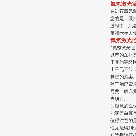
氦氖激光
在进行氦氖
意的是，眼
过程中，患
童和老年人
氦氖激光
“氦氖激光
城市的医疗
于其他等级
上千元不等
制定的方案
除了治疗费
号费一般几
查项目。
白癜风的医
能涵盖白癜
值得注意的
性无法得到
在选择治疗