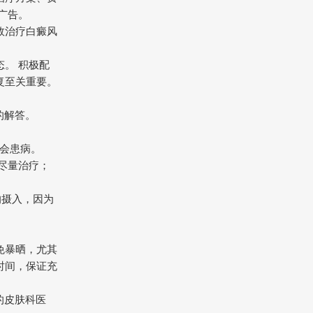
广告。
效治疗白癜风
。 积极配
复至关重要。
的解答。
都会患病。
率尽量治疗；
的摄入，因为
免暴晒，尤其
时间，保证充
的皮肤科医