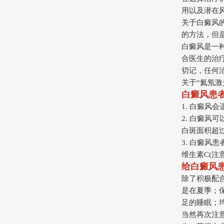
用以及潜在
关于白癜风
的方法，但
白癜风是一
合医生的治
切记，任何
关于“氦氖
白癜风患
1. 白癜风
2. 白癜风
白斑面积超
3. 白癜风
维生素C(注
给白癜风
除了积极配
是在夏季；
足的睡眠；
当然再次注