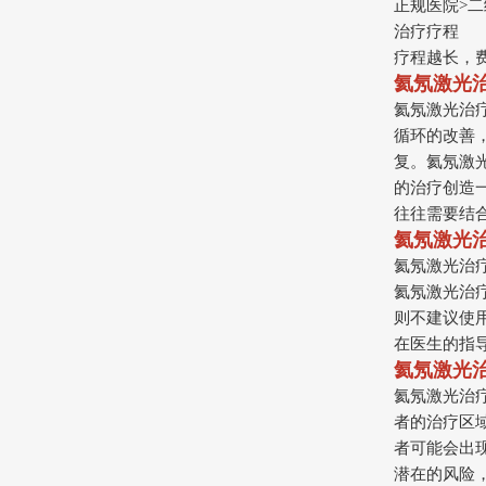
正规医院>二
治疗疗程
疗程越长，
氦氖激光
氦氖激光治疗
循环的改善
复。氦氖激
的治疗创造
往往需要结
氦氖激光
氦氖激光治
氦氖激光治
则不建议使
在医生的指
氦氖激光
氦氖激光治
者的治疗区
者可能会出
潜在的风险