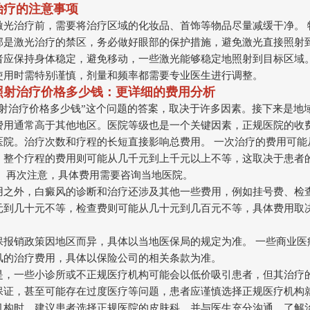
治疗的注意事项
激光治疗前，需要将治疗区域的化妆品、首饰等物品尽量减缓干净。 
部是激光治疗的禁区，务必做好眼部的保护措施，避免激光直接照射
者应保持身体稳定，避免移动，一些激光能够稳定地照射到目标区域。
使用时需特别谨慎，剂量和频率都需要专业医生进行调整。
照射治疗价格多少钱：更详细的费用分析
照射治疗价格多少钱”这个问题的答案，取决于许多因素。接下来是地
费用通常高于其他地区。医院等级也是一个关键因素，正规医院的收
医院。治疗次数和疗程的长短直接影响总费用。 一次治疗的费用可能
，整个疗程的费用则可能从几千元到上千元以上不等，这取决于患者
。 再次注意，具体费用需要咨询当地医院。
用之外，白癜风的诊断和治疗还涉及其他一些费用，例如挂号费、检查
元到几十元不等，检查费则可能从几十元到几百元不等，具体费用取
保报销政策因地区而异，具体以当地医保局的规定为准。 一些商业医
风的治疗费用，具体以保险公司的相关条款为准。
是，一些小诊所或不正规医疗机构可能会以低价吸引患者，但其治疗
保证，甚至可能存在过度医疗等问题，患者应谨慎选择正规医疗机构
机构时，建议患者选择正规医院的皮肤科，并与医生充分沟通，了解