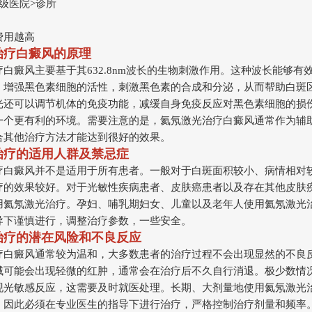
级医院>诊所
费用越高
治疗白癜风的原理
白癜风主要基于其632.8nm波长的生物刺激作用。这种波长能够有
，增强黑色素细胞的活性，刺激黑色素的合成和分泌，从而帮助白斑
光还可以调节机体的免疫功能，减缓自身免疫反应对黑色素细胞的损
一个更有利的环境。需要注意的是，氦氖激光治疗白癜风通常作为辅
合其他治疗方法才能达到很好的效果。
治疗的适用人群及禁忌症
疗白癜风并不是适用于所有患者。一般对于白斑面积较小、病情相对
疗的效果较好。对于光敏性疾病患者、皮肤癌患者以及存在其他皮肤
用氦氖激光治疗。孕妇、哺乳期妇女、儿童以及老年人使用氦氖激光
导下谨慎进行，调整治疗参数，一些安全。
治疗的潜在风险和不良反应
疗白癜风通常较为温和，大多数患者的治疗过程不会出现显然的不良
域可能会出现轻微的红肿，通常会在治疗后不久自行消退。极少数情
现光敏感反应，这需要及时就医处理。长期、大剂量地使用氦氖激光
，因此必须在专业医生的指导下进行治疗，严格控制治疗剂量和频率