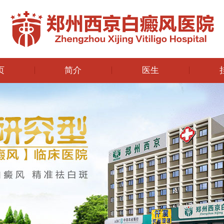
页
简介
医生