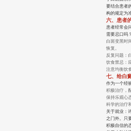
要结合患者
构的规定为
六、患者
患者经常会
需要忌口吗
白斑变黑时
恢复。
反复问题：
饮食禁忌：
注意均衡饮
七、给白
作为一个经
积极治疗，
保持乐观心
科学的治疗
关于就业：
之门外。只
积极自信的