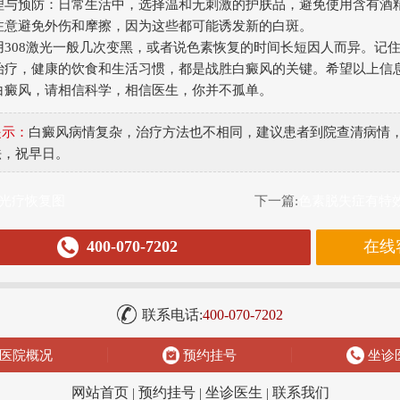
理与预防：日常生活中，选择温和无刺激的护肤品，避免使用含有酒
注意避免外伤和摩擦，因为这些都可能诱发新的白斑。
用308激光一般几次变黑，或者说色素恢复的时间长短因人而异。记
治疗，健康的饮食和生活习惯，都是战胜白癜风的关键。希望以上信
白癜风，请相信科学，相信医生，你并不孤单。
提示：
白癜风病情复杂，治疗方法也不相同，建议患者到院查清病情
法，祝早日。
光疗恢复图
下一篇:
色素脱失症有特
400-070-7202
在线
联系电话:
400-070-7202
医院概况
预约挂号
坐诊
网站首页
|
预约挂号
|
坐诊医生
|
联系我们