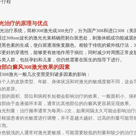
一疗程
激光治疗的原理与优点
激光治疗系统，简称308激光或308光疗，分为国产308和进口308（美
通过308nm波长的激光光束精确照射白斑患处，刺激休眠或功能减退
进黑色素的生成，使白斑逐渐恢复颜色。相较于传统的紫外线疗法，3
和更好的穿透性，能够更有效地作用于病灶，同时减少对周围正常皮
各类人群，包括孕妇和儿童，但仍然需要在医生的指导下进行。
部白癜风308激光效果的因素
用308激光一般几次变黑受到诸多因素的影响：
每个人的皮肤类型、年龄、身体状况和对激光的敏感度都不同，这会
数的差异。
皮损的面积、部位和病程长短都会影响治疗的效果。一般面积小、病
脸部由于血液循环丰富，通常比其他部位的白癜风更容易呈现效果。
激光剂量：治疗频率通常为每周1-2次，如果间隔太久可能会影响治
要根据患者的光敏度进行调整，并不是越大越好。过高的剂量可能导
水泡。
肤色较浅的人通常对激光更敏感，可能需要较低的剂量和较少的治疗