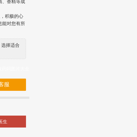
精、香精等成
住，积极的心
息能对您有所
，选择适合
效药吗图片大全
客服
医生