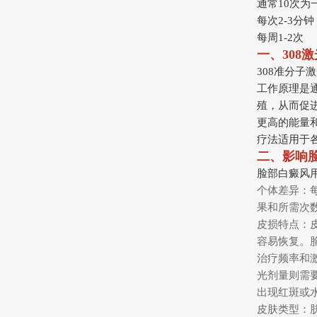
通常10次为
每次2-3分钟
每周1-2次
一、308
308准分子
工作原理是
殖，从而促
更高的能量
疗法适用于
二、影响脸
脸部白癜风
个体差异：
果和所需次
皮损特点：
容易恢复。
治疗频率和
光剂量则需
出现红斑或
皮肤类型：