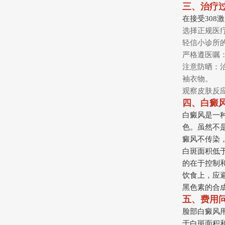
三、治疗
在接受308
选择正规医
轻信小诊所
严格遵医嘱
注意防晒：
袖衣物。
观察皮肤反
四、白癜
白癜风是一
色。虽然不
癜风不传染，
白斑面积低
的在于控制
饮食上，应避
黑色素的合
五、费用
脸部白癜风
于白斑面积