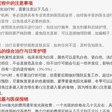
过程中的注意事项
激光治疗时，需要注意以下几点：
疗机构：务必选择具有专业资质的医院或诊所，由经验丰富的医生进
的宣传，以免造成不必要的损失。
：按照医生的指示进行治疗，包括治疗频率、激光剂量和后续护理。
治疗期间要严格防晒，避免阳光直射。可以选择物理防晒，如戴帽子
应：治疗后要密切观察皮肤反应，如有任何不适，及时告知医生。
风的综合治疗与日常护理
种色素性皮肤病，临床表现为白斑，颜色可以是乳白色、瓷白色、淡
是癌症，不会直接危及生命，但不治疗可能会引起一些并发症，影响
但有一定的遗传倾向（3%-5%）。
于50%时，有尽量治疗的可能，但需要后期做好预防反复工作。超过8
和预防，尽量恢复更多的色素细胞。夏季要避免阳光暴晒，冬季可以
免过多摄入富含维生素C(注意摄入量)的食物，因为维生素C(注意摄
成。
问题与医保报销
用308激光的费用通常按光斑收费，一个光斑的价格在几十元左右，
和所使用的仪器类型。整个疗程的费用可能从几千元到千元以上不等