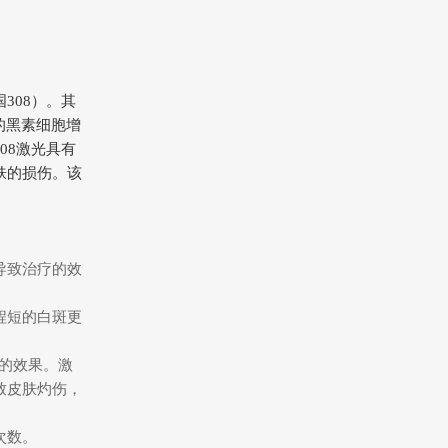
国308）。其
的黑素细胞增
08激光具有
肤的损伤。该
导致治疗的效
程短的白斑更
疗的效果。激
致皮肤灼伤，
次数。