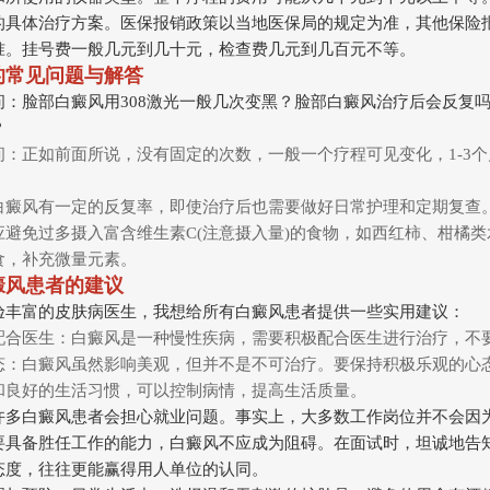
的具体治疗方案。医保报销政策以当地医保局的规定为准，其他保险
准。挂号费一般几元到几十元，检查费几元到几百元不等。
的常见问题与解答
问：脸部白癜风用308激光一般几次变黑？脸部白癜风治疗后会反复
？
间：正如前面所说，没有固定的次数，一般一个疗程可见变化，1-3
白癜风有一定的反复率，即使治疗后也需要做好日常护理和定期复查
应避免过多摄入富含维生素C(注意摄入量)的食物，如西红柿、柑橘类
食，补充微量元素。
癜风患者的建议
验丰富的皮肤病医生，我想给所有白癜风患者提供一些实用建议：
配合医生：白癜风是一种慢性疾病，需要积极配合医生进行治疗，不
态：白癜风虽然影响美观，但并不是不可治疗。要保持积极乐观的心
和良好的生活习惯，可以控制病情，提高生活质量。
许多白癜风患者会担心就业问题。事实上，大多数工作岗位并不会因
要具备胜任工作的能力，白癜风不应成为阻碍。在面试时，坦诚地告
态度，往往更能赢得用人单位的认同。