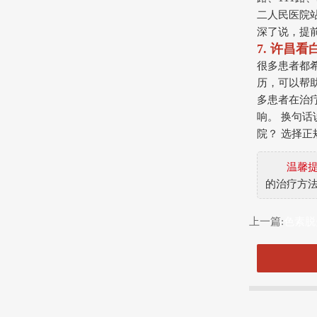
二人民医院站
深了说，提
7. 许昌
很多患者都
历，可以帮
多患者在治
响。 换句
院？ 选择
温馨
的治疗方
上一篇:
色素脱