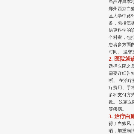
虽然许昌本
郑州西京白
区大学中路
备，包括伍德
供更科学的
个科室，包
患者多方面
时间。 温
2. 医院
选择医院之
需要详细告
断。 在治
疗费用、手
多种支付方
数。 这家
等疾病。
3. 治疗
得了白癜风
晒，加重病