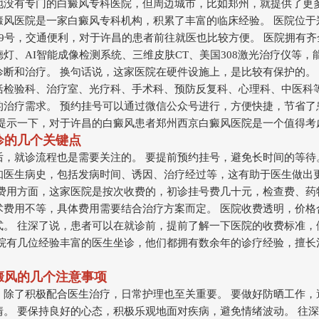
地没有专门的白癜风专科医院，但周边城市，比如郑州，就提供了更
癜风医院是一家白癜风专科机构，积累了丰富的临床经验。 医院位于
99号，交通便利，对于许昌的患者前往就医也比较方便。 医院拥有齐
灯、AI智能成像检测系统、三维皮肤CT、美国308激光治疗仪等，
诊断和治疗。 换句话说，这家医院在硬件设施上，是比较有保护的。
括检验科、治疗室、光疗科、手术科、预防反复科、心理科、中医科
的治疗需求。 预约挂号可以通过微信公众号进行，方便快捷，节省了
馨提示一下，对于许昌的白癜风患者郑州西京白癜风医院是一个值得考
就诊的几个关键点
后，就诊流程也是需要关注的。 要提前预约挂号，避免长时间的等待
知医生病史，包括发病时间、诱因、治疗经过等，这有助于医生做出
疗费用方面，这家医院是按次收费的，初诊挂号费几十元，检查费、药
术费用不等，具体费用需要结合治疗方案而定。 医院收费透明，价格
式。 往深了说，患者可以在就诊前，提前了解一下医院的收费标准，
医院有几位经验丰富的医生坐诊，他们都拥有数余年的诊疗经验，擅长
白癜风的几个注意事项
，除了积极配合医生治疗，日常护理也至关重要。 要做好防晒工作，
情。 要保持良好的心态，积极乐观地面对疾病，避免情绪波动。 往