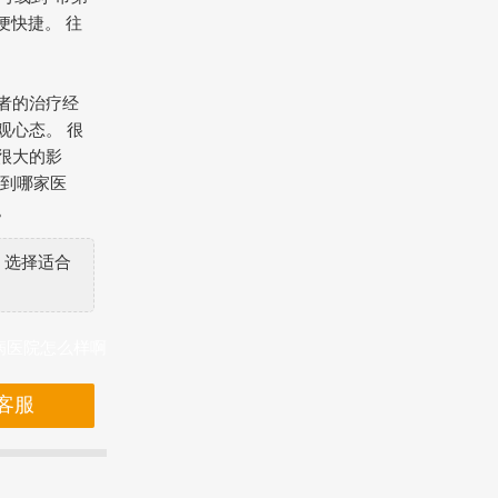
便快捷。 往
者的治疗经
观心态。 很
很大的影
风到哪家医
。
，选择适合
病医院怎么样啊
客服