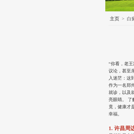
主页
>
白
“你看，老
议论，甚至
入迷茫：这
作为一名郑
就诊，以及
亮眼睛。 
竟，健康才
幸福。
1. 许昌