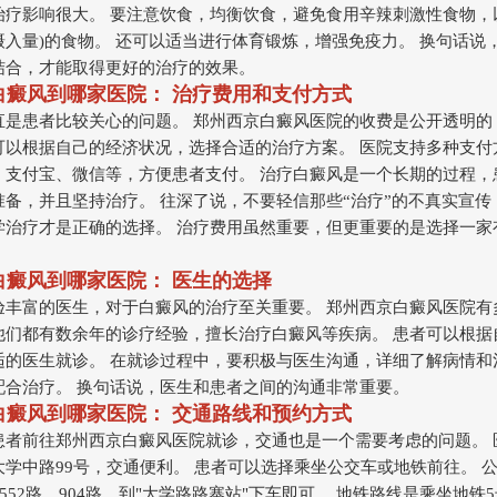
治疗影响很大。 要注意饮食，均衡饮食，避免食用辛辣刺激性食物，
摄入量)的食物。 还可以适当进行体育锻炼，增强免疫力。 换句话说
结合，才能取得更好的治疗的效果。
看白癜风到哪家医院： 治疗费用和支付方式
直是患者比较关心的问题。 郑州西京白癜风医院的收费是公开透明的
可以根据自己的经济状况，选择合适的治疗方案。 医院支持多种支付
、支付宝、微信等，方便患者支付。 治疗白癜风是一个长期的过程，
准备，并且坚持治疗。 往深了说，不要轻信那些“治疗”的不真实宣传
学治疗才是正确的选择。 治疗费用虽然重要，但更重要的是选择一家
。
看白癜风到哪家医院： 医生的选择
验丰富的医生，对于白癜风的治疗至关重要。 郑州西京白癜风医院有
他们都有数余年的诊疗经验，擅长治疗白癜风等疾病。 患者可以根据
适的医生就诊。 在就诊过程中，要积极与医生沟通，详细了解病情和
配合治疗。 换句话说，医生和患者之间的沟通非常重要。
看白癜风到哪家医院： 交通路线和预约方式
患者前往郑州西京白癜风医院就诊，交通也是一个需要考虑的问题。 
学中路99号，交通便利。 患者可以选择乘坐公交车或地铁前往。 公
、552路、904路，到"大学路路寨站"下车即可。 地铁路线是乘坐地铁