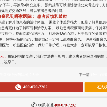
"下车，再换乘4路公交车。 预约挂号可以通过微信公众号进行，方
前规划好交通路线，可以节省患者的时间。
看白癜风到哪家医院： 患者反馈和鼓励
希望了解其他患者的治疗体验。 虽然个体差异很大，但是了解其他患
助患者更好地了解医院和治疗方案。 鼓励患者积极面对疾病，保持乐
疗过程中，都面临着心理压力。 积极乐观的心态，对于治疗的效果有
话说，保持积极的心态，相信自己一定可以战胜白癜风。 许昌看白癜
正规医院，积极配合治疗，做好日常护理，相信大家一定可以早日恢复
提示：
白癜风病情复杂，治疗方法也不相同，建议患者到院查清病情
法，祝早日。
失症有特效药吗图片大全
下一篇:
郑州白斑
400-070-7202
在线
联系电话:
400-070-7202