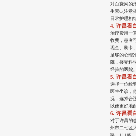
对白癜风的
生素C(注意
日常护理相
4. 许昌
治疗费用一
收费，患者
现金、刷卡
足够的心理
院，接受科
经验的医院
5. 许昌
选择一位经
医生坐诊，
况，选择合
以便更好地
6. 许昌
对于许昌的
州市二七区大
路、111路